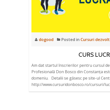
dogood
Posted in
Cursuri dezvol
CURS LUCR
Am dat startul înscrierilor pentru cursul d
Profesională Don Bosco din Constanța este 
domeniu. Detalii se găsesc pe site-ul Cen
http://www.cursuridonbosco.ro/cursuri/lu