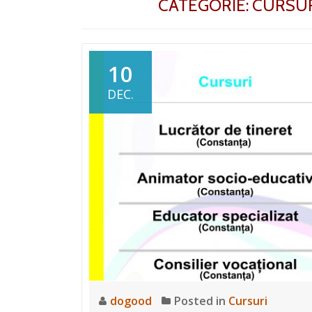
CATEGORIE: CURSU
10
DEC.
dogood
Posted in
Cursuri