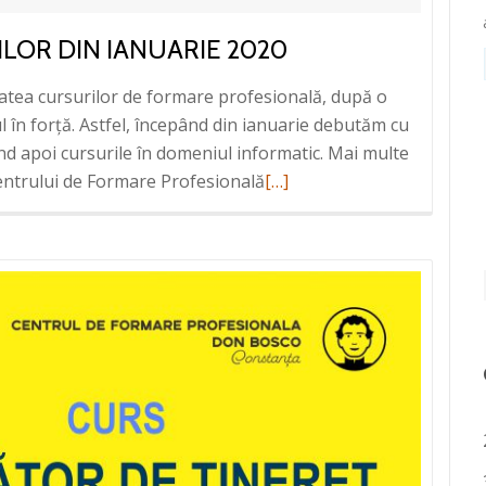
LOR DIN IANUARIE 2020
tatea cursurilor de formare profesională, după o
 în forță. Astfel, începând din ianuarie debutăm cu
nd apoi cursurile în domeniul informatic. Mai multe
 Centrului de Formare Profesională
Read
[…]
more
about
Orarul
cursurilor
din
Ianuarie
2020