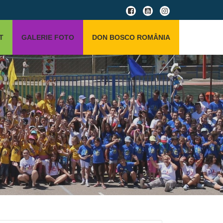
fa-
fa-
fa-
facebook-
youtube-
instagram
T
GALERIE FOTO
DON BOSCO ROMÂNIA
square
square