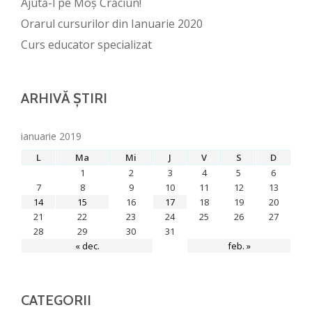
Ajută-l pe Moș Crăciun!
Orarul cursurilor din Ianuarie 2020
Curs educator specializat
ARHIVĂ ȘTIRI
ianuarie 2019
L
Ma
Mi
J
V
S
D
1
2
3
4
5
6
7
8
9
10
11
12
13
14
15
16
17
18
19
20
21
22
23
24
25
26
27
28
29
30
31
« dec.
feb. »
CATEGORII